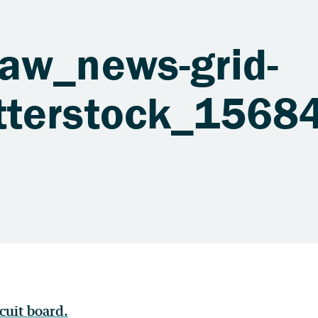
aw_news-grid-
tterstock_1568