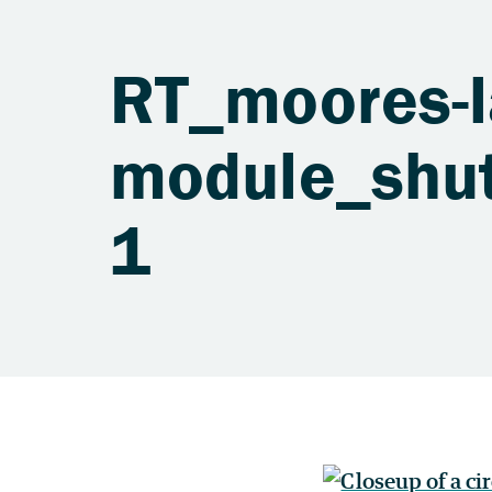
RT_moores-l
module_shu
1